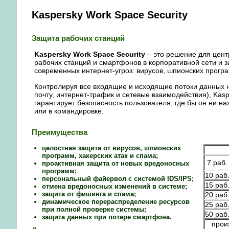
Kaspersky Work Space Security
Защита рабочих станций
Kaspersky Work Space Security
– это решение для цен
рабочих станций и смартфонов в корпоративной сети и з
современных интернет-угроз: вирусов, шпионских програ
Контролируя все входящие и исходящие потоки данных 
почту, интернет-трафик и сетевые взаимодействия), Kasp
гарантирует безопасность пользователя, где бы он ни на
или в командировке.
Преимущества
целостная защита от вирусов, шпионских
программ, хакерских атак и спама;
7 раб.
проактивная защита от новых вредоносных
программ;
10 раб
персональный файервол с системой IDS/IPS;
15 раб
отмена вредоносных изменений в системе;
защита от фишинга и спама;
20 раб
динамическое перераспределение ресурсов
25 раб
при полной проверке системы;
50 раб
защита данных при потере смартфона.
прои