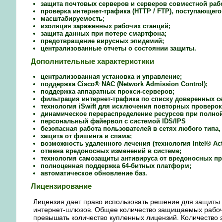
защита почтовых серверов и серверов совместной раб
проверка интернет-трафика (HTTP / FTP), поступающего
масштабируемость;
изоляция зараженных рабочих станций;
защита данных при потере смартфона;
предотвращение вирусных эпидемий;
централизованные отчеты о состоянии защиты.
Дополнительные характеристики
централизованная установка и управление;
поддержка Cisco® NAC (Network Admission Control);
поддержка аппаратных прокси-серверов;
фильтрация интернет-трафика по списку доверенных се
технология iSwift для исключения повторных проверок 
динамическое перераспределение ресурсов при полной
персональный файервол с системой IDS/IPS
безопасная работа пользователей в сетях любого типа,
защита от фишинга и спама;
возможность удаленного лечения (технология Intel® Act
отмена вредоносных изменений в системе;
технология самозащиты антивируса от вредоносных п
полноценная поддержка 64-битных платформ;
автоматическое обновление баз.
Лицензирование
Лицензия дает право использовать решение для защиты 
интернет-шлюзов. Общее количество защищаемых рабоч
превышать количество купленных лицензий. Количество