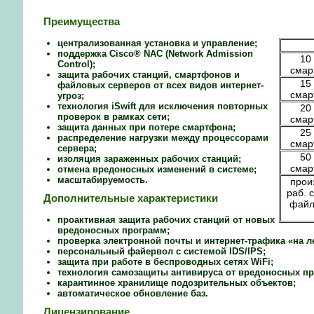
Преимущества
централизованная установка и управление;
поддержка Cisco® NAC (Network Admission
10
Control);
смар
защита рабочих станций, смартфонов и
15
файловых серверов от всех видов интернет-
смар
угроз;
технология iSwift для исключения повторных
20
проверок в рамках сети;
смар
защита данных при потере смартфона;
25
распределение нагрузки между процессорами
смар
сервера;
50
изоляция зараженных рабочих станций;
смар
отмена вредоносных изменений в системе;
масштабируемость.
прои
раб. 
Дополнительные характеристики
файл.
проактивная защита рабочих станций от новых
вредоносных программ;
проверка электронной почты и интернет-трафика «на ле
персональный файервол с системой IDS/IPS;
защита при работе в беспроводных сетях WiFi;
технология самозащиты антивируса от вредоносных п
карантинное хранилище подозрительных объектов;
автоматическое обновление баз.
Лицензирование